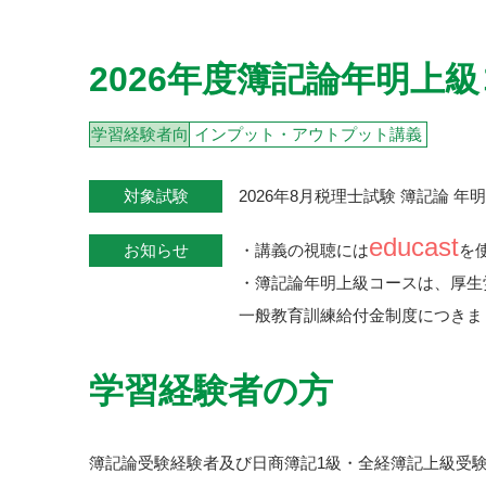
2026年度簿記論年明上
学習経験者向
インプット・アウトプット講義
対象試験
2026年8月税理士試験 簿記論 年
educast
お知らせ
・講義の視聴には
を
・簿記論年明上級コースは、厚生
一般教育訓練給付金制度につきま
学習経験者の方
簿記論受験経験者及び日商簿記1級・全経簿記上級受