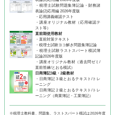
・税理士試験問題集簿記論・財務諸
表論(2)応用編 2026年度版
・応用講義確認テスト
・講座オリジナル教材（応用確認テ
スト等）
直前期使用教材
・直前対策テキスト
・税理士試験ヨコ解き問題集簿記論
・税理士試験ラストスパート模試簿
記論2026年度版
・講座オリジナル教材（過去問ゼミ/
直前答練/とおる模試）
日商簿記3級・2級教材
・日商簿記３級とおるテキスト/トレ
ーニング
・日商簿記２級とおるテキスト/トレ
ーニング（商業簿記・工業簿記）
※税理士教科書、問題集、ラストスパート模試は2026年度