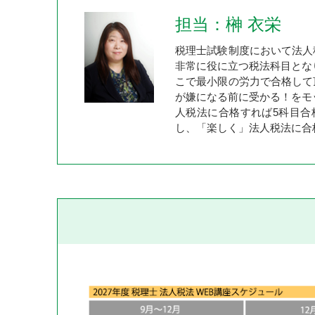
担当：榊󠄀 衣栄
税理士試験制度において法人
非常に役に立つ税法科目とな
こで最小限の労力で合格して
が嫌になる前に受かる！をモ
人税法に合格すれば5科目合
し、「楽しく」法人税法に合