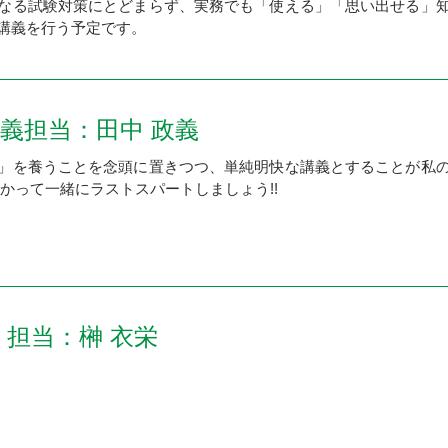
なる試験対策にとどまらず、実務でも「使える」「思い出せる」
講義を行う予定です。
義担当：田中 政義
」を養うことを念頭に置きつつ、単純明快な講義とすることが私
かって一緒にラストスパートしましょう!!
担当：榊󠄀 衣栄