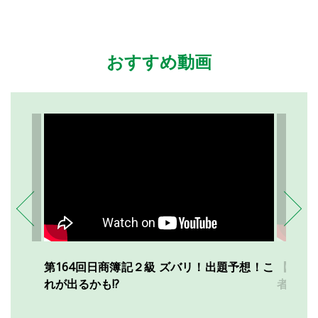
おすすめ動画
第164回日商簿記２級 ズバリ！出題予想！こ
【合格
れが出るかも!?
者編～