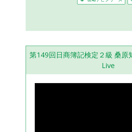
第149回日商簿記検定２級 桑原
Live