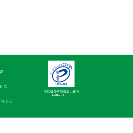
籍
ビス
電気通信事業者届出番号
A-06-21899
説明会)