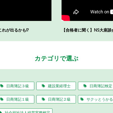
これが出るかも!?
【合格者に聞く】NS大座談
カテゴリで選ぶ
日商簿記３級
建設業経理士
日商簿記検定
日商簿記１級
日商簿記２級
サクッとうかる
社会福祉法人経営実務検定