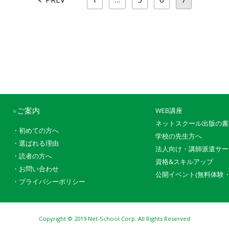
●
ご案内
WEB講座
ネットスクール出版の書
・
初めての方へ
学校の先生方へ
・
選ばれる理由
法人向け・講師派遣サー
・
読者の方へ
資格&スキルアップ
・
お問い合わせ
公開イベント(無料体験・
・
プライバシーポリシー
Copyright © 2019
Net-School Corp. All Rights Reserved