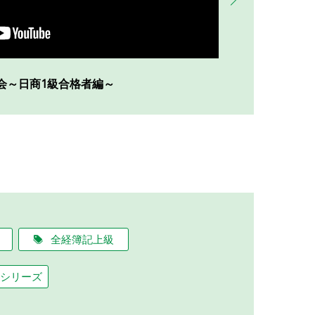
会～日商1級合格者編～
第149回日商
全経簿記上級
シリーズ