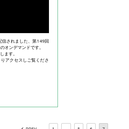
配信されました、第149回
ve のオンデマンドです。
します。
よりアクセスしご覧くださ
PREV
1
…
5
6
7