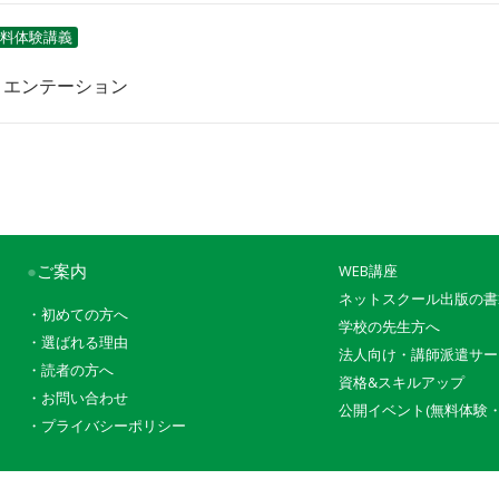
料体験講義
リエンテーション
●
ご案内
WEB講座
ネットスクール出版の書
・
初めての方へ
学校の先生方へ
・
選ばれる理由
法人向け・講師派遣サー
・
読者の方へ
資格&スキルアップ
・
お問い合わせ
公開イベント(無料体験・
・
プライバシーポリシー