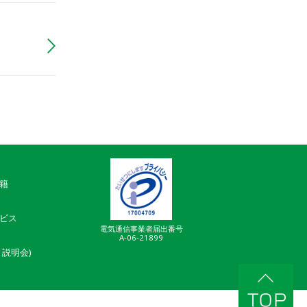
籍
ビス
電気通信事業者届出番号
A-06-21899
説明会)