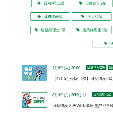
日商簿記1級
日商簿記2級
財務諸表論
法人税法
建築経理士1級
建築経理士2級
4月8日(火) 20:00
日商簿記2級
日
【4月-5月受験目標】日商簿記2
3月4日(月) 20時より
日商簿記3級
日商簿記３級WEB講座 無料説明