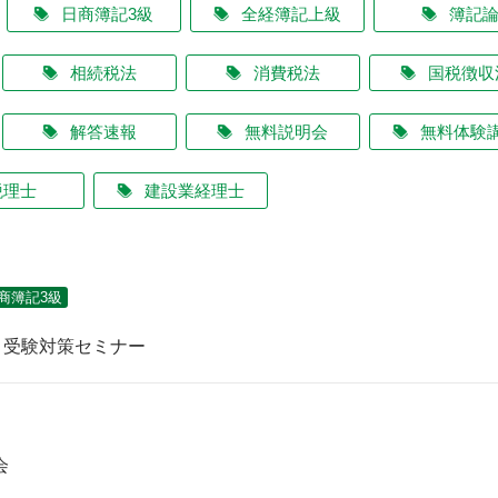
日商簿記3級
全経簿記上級
簿記
相続税法
消費税法
国税徴収
解答速報
無料説明会
無料体験
税理士
建設業経理士
商簿記3級
級 受験対策セミナー
会