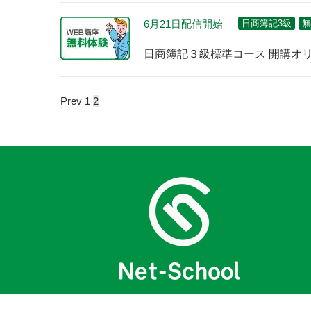
6月21日配信開始
日商簿記3級
無
日商簿記３級標準コース 開講オ
Prev
1
2