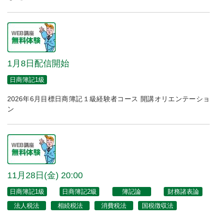
1月8日配信開始
日商簿記1級
2026年6月目標日商簿記１級経験者コース 開講オリエンテーショ
ン
11月28日(金) 20:00
日商簿記1級
日商簿記2級
簿記論
財務諸表論
法人税法
相続税法
消費税法
国税徴収法