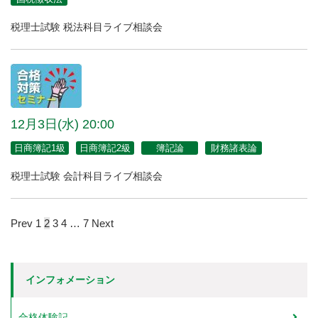
税理士試験 税法科目ライブ相談会
12月3日(水) 20:00
日商簿記1級
日商簿記2級
簿記論
財務諸表論
税理士試験 会計科目ライブ相談会
Prev
1
2
3
4
…
7
Next
インフォメーション
合格体験記