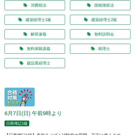
消費税法
国税徴収法
建築経理士1級
建築経理士2級
解答速報
無料説明会
無料体験講義
税理士
建設業経理士
6月7日(日) 午前9時より
日商簿記1級