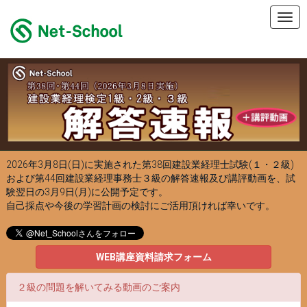
Togg
navi
2026年3月8日(日)に実施された第38回建設業経理士試験(１・２級)
および第44回建設業経理事務士３級の解答速報及び講評動画を、
試
験翌日の3月9日(月)に公開予定です。
自己採点や今後の学習計画の検討にご活用頂ければ幸いです。
WEB講座資料請求フォーム
２級の問題を解いてみる動画のご案内