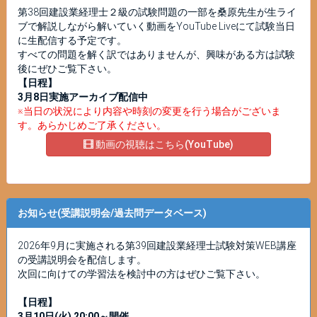
第38回建設業経理士２級の試験問題の一部を桑原先生が生ライ
ブで解説しながら解いていく動画をYouTube Liveにて試験当日
に生配信する予定です。
すべての問題を解く訳ではありませんが、興味がある方は試験
後にぜひご覧下さい。
【日程】
3月8日実施
アーカイブ配信中
※当日の状況により内容や時刻の変更を行う場合がございま
す。あらかじめご了承ください。
動画の視聴はこちら(YouTube)
お知らせ(受講説明会/過去問データベース)
2026年9月に実施される第39回建設業経理士試験対策WEB講座
の受講説明会を配信します。
次回に向けての学習法を検討中の方はぜひご覧下さい。
【日程】
3月10日(火) 20:00～開催