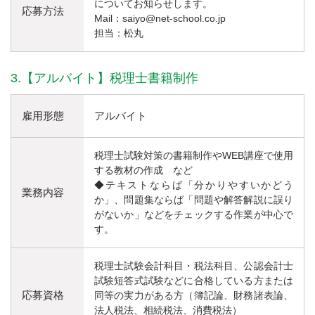
についてお知らせします。
応募方法
Mail：saiyo@net-school.co.jp
担当：松丸
3.【アルバイト】税理士書籍制作
雇用形態
アルバイト
税理士試験対策の書籍制作やWEB講座で使用
する教材の作成 など
◆テキストならば「分かりやすいかどう
業務内容
か」、問題集ならば「問題や解答解説に誤り
がないか」などをチェックする作業が中心で
す。
税理士試験会計科目・税法科目、公認会計士
試験短答式試験などに合格している方または
応募資格
同等の実力がある方（簿記論、財務諸表論、
法人税法、相続税法、消費税法）